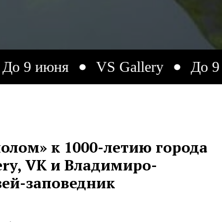
я
VS Gallery
До 9 июня
олом» к 1000-летию города
ery, VK и Владимиро-
зей-заповедник