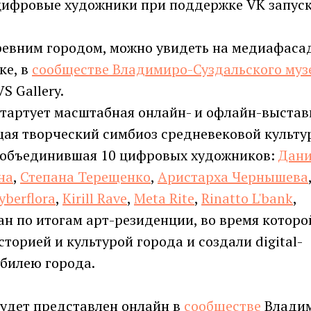
 цифровые художники при поддержке VK запус
ревним городом, можно увидеть на медиафаса
ке, в
сообществе Владимиро-Суздальского муз
S Gallery.
 стартует масштабная онлайн- и офлайн-выстав
ая творческий симбиоз средневековой культу
и объединившая 10 цифровых художников:
Дан
на
,
Степана Терещенко
,
Аристарха Чернышева
Cyberflora
,
Kirill Rave
,
Meta Rite
,
Rinatto L'bank
,
ан по итогам арт-резиденции, во время которо
торией и культурой города и создали digital-
билею города.
будет представлен онлайн в
сообществе
Влади