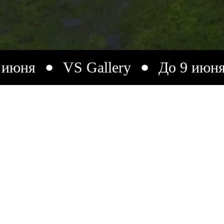
VS Gallery
До 9 июня
VS Ga