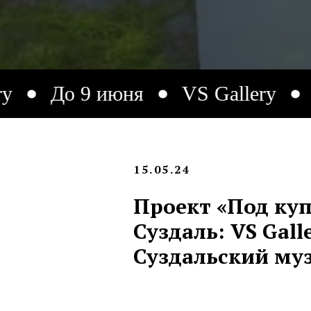
 июня
VS Gallery
До 9 июн
15.05.24
Проект «Под куп
Суздаль: VS Gall
Суздальский му