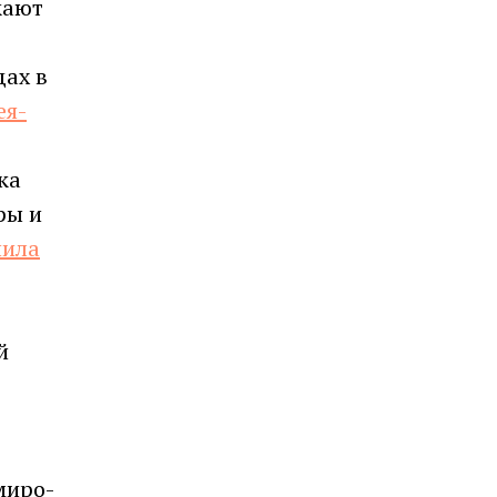
кают
дах в
ея-
ка
ры и
иила
,
й
миро-