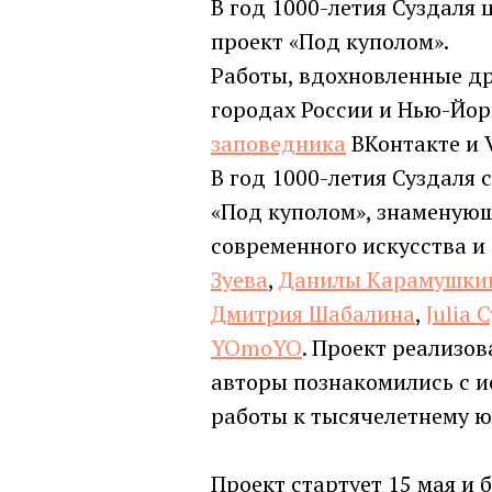
В год 1000-летия Суздаля
проект «Под куполом».
Работы, вдохновленные д
городах России и Нью-Йор
заповедника
ВКонтакте и V
В год 1000-летия Суздаля
«Под куполом», знаменующ
современного искусства 
Зуева
,
Данилы Карамушки
Дмитрия Шабалина
,
Julia 
YOmoYO
. Проект реализов
авторы познакомились с ис
работы к тысячелетнему ю
Проект стартует 15 мая и 