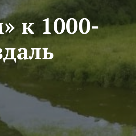
» к 1000-
здаль