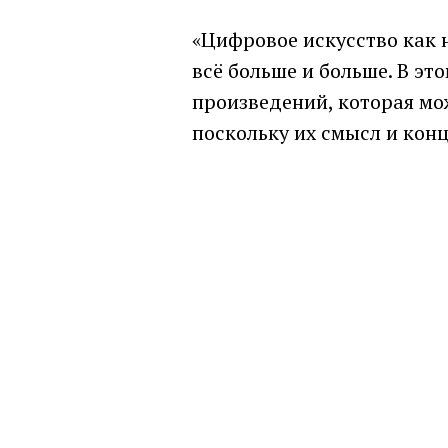
«Цифровое искусство как 
всё больше и больше. В э
произведений, которая мо
поскольку их смысл и кон
видео», – Александр Карля
raphics
Symbiosis
VS Galle