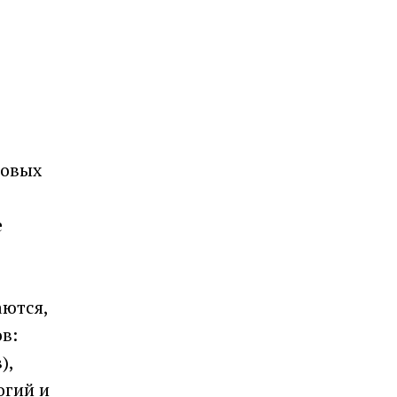
ровых
е
аются,
в:
),
огий и