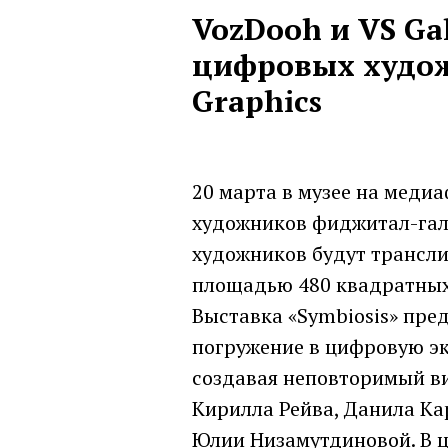
VozDooh и VS Ga
цифровых худож
Graphics
20 марта в музее на меди
художников фиджитал-гале
художников будут трансли
площадью 480 квадратных м
Выставка «Symbiosis» пред
погружение в цифровую эк
создавая неповторимый ви
Кирилла Рейва, Данила Ка
Юлии Низамутдиновой. В ц