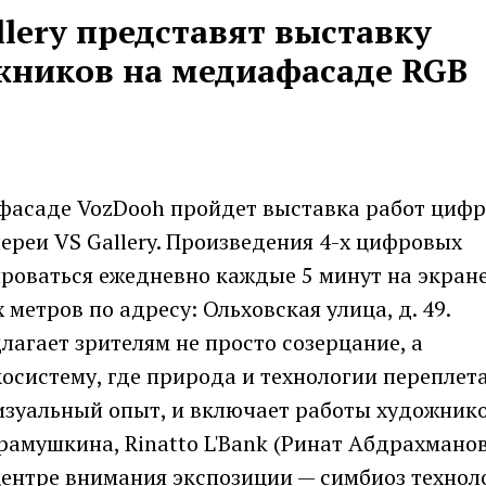
llery представят выставку
ников на медиафасаде RGB
афасаде VozDooh пройдет выставка работ циф
реи VS Gallery. Произведения 4-х цифровых
роваться ежедневно каждые 5 минут на экран
етров по адресу: Ольховская улица, д. 49.
лагает зрителям не просто созерцание, а
осистему, где природа и технологии переплет
зуальный опыт, и включает работы художнико
рамушкина, Rinatto L'Bank (Ринат Абдрахманов
ентре внимания экспозиции — симбиоз технол