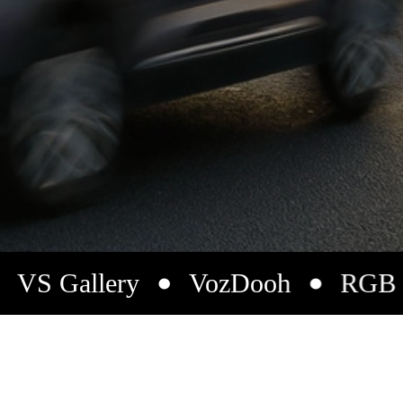
llery
VozDooh
RGB Graphic