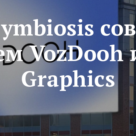
ymbiosis со
ем VozDooh 
Graphics