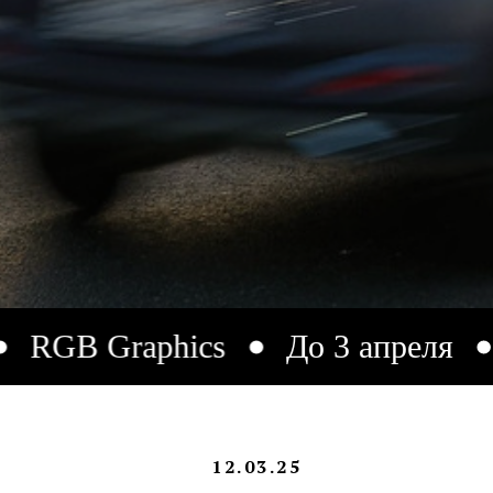
Graphics
До 3 апреля
VS Ga
12.03.25