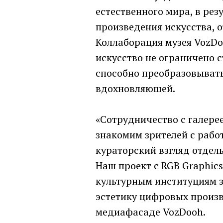
естественного мира, в ре
произведения искусства, 
Коллаборация музея VozDoo
искусство не ограничено 
способно преобразовывать
вдохновляющей.
«Сотрудничество с галерее
знакомим зрителей с раб
кураторский взгляд отдел
Наш проект с RGB Graphic
культурным институциям за
эстетику цифровых произве
медиафасаде VozDooh.