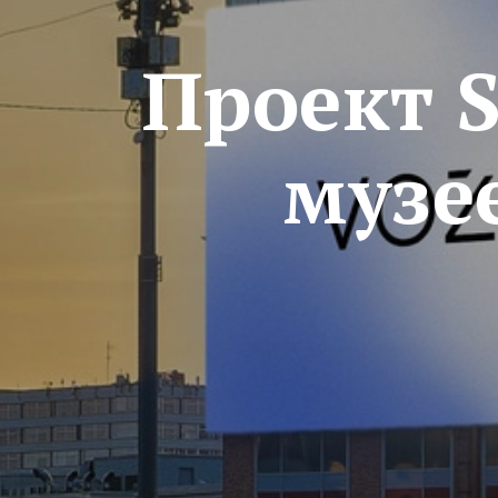
Проект S
музе