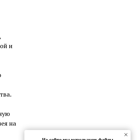
,
ой и
о
тва.
ьную
зея на
На сайте мы используем файлы