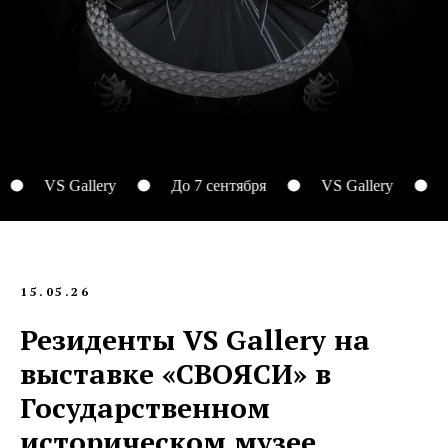
VS Gallery
До 7 сентября
VS Gallery
До 
15.05.26
Резиденты VS Gallery на
выставке «СВОЯСИ» в
Государственном
историческом музее