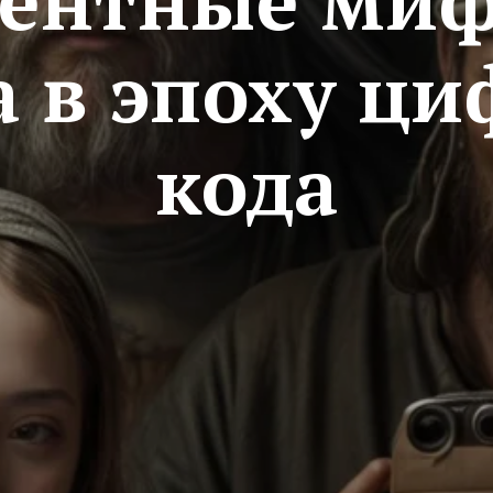
ентные миф
а в эпоху ци
кода