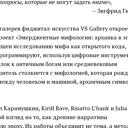
вопросы, которые не могут задать иначе»,
— Зигфрид Г
 галерея фиджитал-искусства VS Gallery открое
роект «Эмерджентные мифологии: архаика в э
ящен исследованию мифа как открытого кода,
рограммируют, используя цифровые инструме
ылок к античным богам или средневековым
ритель столкнется с мифологией, которая рожд
е между человеком и машиной, архаичным симв
арамушкин, Kirill Rave, Rinatto L’bank и Julia
ой взгляд на то, как древние нарративы
ю эпоху. Их работы объединит не тема, а мето