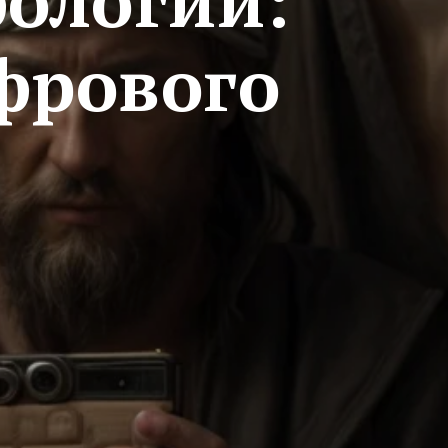
ологии:
фрового