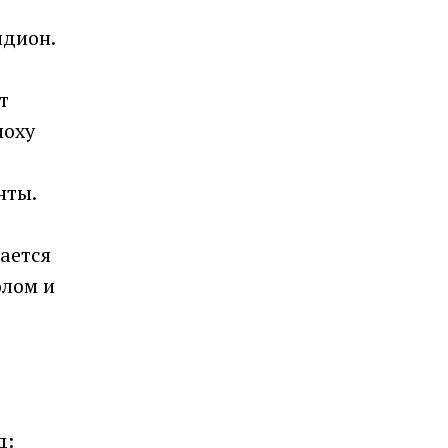
идион.
т
поху
нты.
ается
олом и
д: