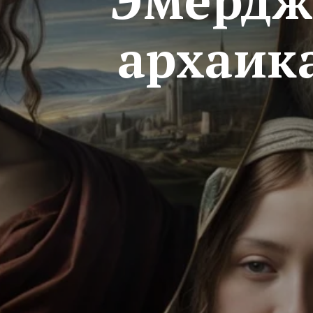
Эмердж
архаик