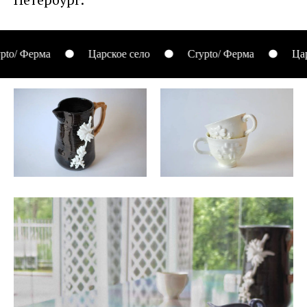
/ Ферма
Царское село
Crypto/ Ферма
Царско