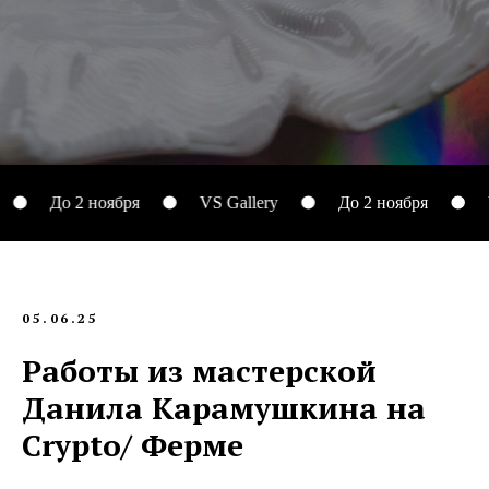
До 2 ноября
VS Gallery
До 2 ноября
VS 
05.06.25
Работы из мастерской
Данила Карамушкина на
Crypto/ Ферме