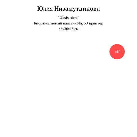
Юлия Низамутдинова
"Ossis nicra"
Биоразлагаемый пластик Pla, 3D принтер
46х20х18 см
off