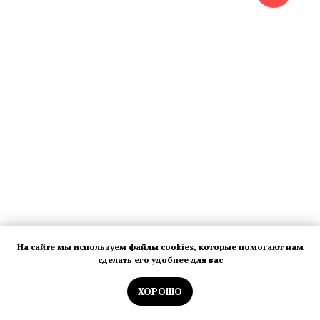
На сайте мы используем файлы cookies, которые помогают нам
сделать его удобнее для вас
Юлия Низамутдинова
ХОРОШО
«Exo_shaitan»