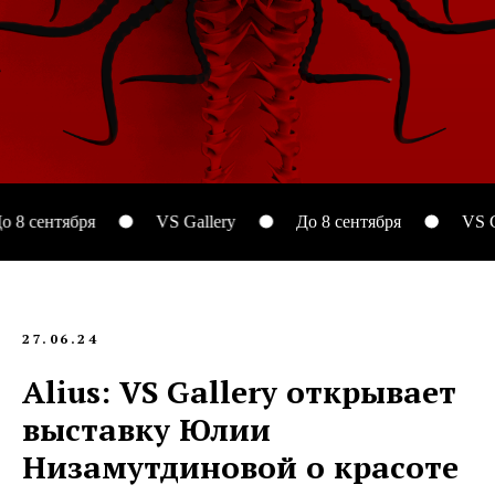
тября
VS Gallery
До 8 сентября
VS Gallery
27.06.24
Alius: VS Gallery открывает
выставку Юлии
Низамутдиновой о красоте