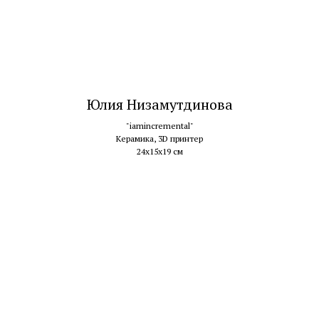
Юлия Низамутдинова
"iamincremental"
Керамика, 3D принтер
24х15х19 см