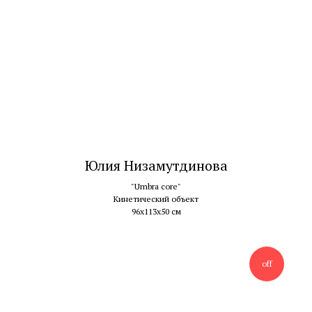
Юлия Низамутдинова
"Umbra core"
Кинетический объект
96х113х50 см
off