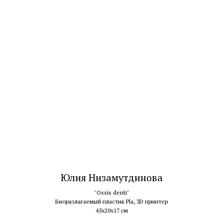
Юлия Низамутдинова
"Ossis denti"
Биоразлагаемый пластик Pla, 3D принтер
45х20х17 см