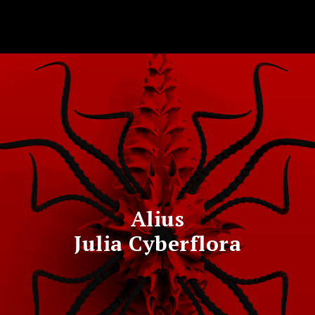
Персональная выставка Julia Cyberflora
Alius
Julia Cyberflora